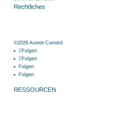
Rechtliches
Impressum
Datenschutzerklärung
Allgemeine Geschäftsbedingungen
©2026 Aurore Camard
Folgen
Folgen
Folgen
Folgen
RESSOURCEN
Download
Lerntyp-Selbsttest (0 EUR)
Lesen leicht gemacht (0 EUR)